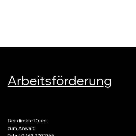
Über Uns
Hauptrechtsgebiete
Kontakt
Team
Arbeitsförderung
Der direkte Draht
zum Anwalt:
Tel.+49 163 7792766