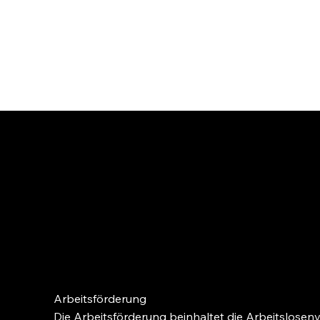
RA. Simone Frei
RECHTSAN
WALTE
Arbeitsförderung
Die Arbeitsförderung beinhaltet die Arbeitslosenv