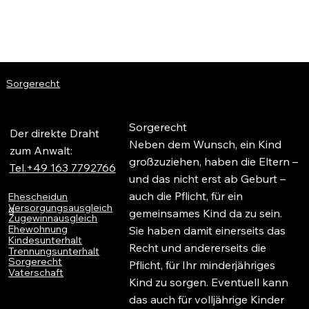
RA. Simone Frei
RECHTSANWALTE
Sorgerecht
Sorgerecht
Der direkte Draht
Neben dem Wunsch, ein Kind
zum Anwalt:
großzuziehen, haben die Eltern –
Tel.+49 163 7792766
und das nicht erst ab Geburt –
auch die Pflicht, für ein
Ehescheidun
Versorgungsausgleich
g
gemeinsames Kind da zu sein.
Zugewinnausgleich
Ehewohnung
Sie haben damit einerseits das
Kindesunterhalt
Recht und andererseits die
Trennungsunterhalt
Sorgerecht
Pflicht, für Ihr minderjähriges
Vaterschaft
Kind zu sorgen. Eventuell kann
das auch für volljährige Kinder