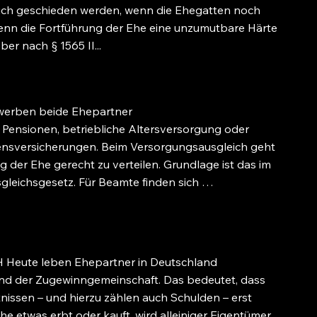
ch geschieden werden, wenn die Ehegatten noch
wenn die Fortführung der Ehe eine unzumutbare Härte
er nach § 1565 II...
erben beide Ehepartner
 Pensionen, betriebliche Altersversorgung oder
bensversicherungen. Beim Versorgungsausgleich geht
 der Ehe gerecht zu verteilen. Grundlage ist das im
gleichsgesetz. Für Beamte finden sich …
te leben Ehepartner in Deutschland
and der Zugewinngemeinschaft. Das bedeutet, dass
issen – und hierzu zählen auch Schulden – erst
e etwas erbt oder kauft, wird alleiniger Eigentümer.