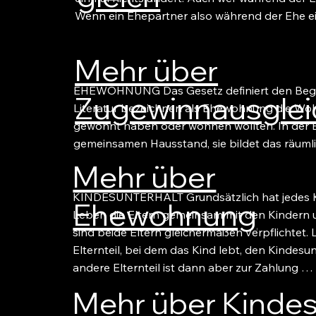
Wenn ein Ehepartner also während der Ehe ei
Mehr über
EHEWOHNUNG Das Gesetz definiert den Begri
Zugewinnausglei
Literatur bezeichnen als Ehewohnung die Wo
gewohnt haben oder wohnen wollten. In der 
gemeinsamen Hausstand, sie bildet das räum
Mehr über
KINDESUNTERHALT Grundsätzlich hat jedes Ki
Ehewohnung
Leben die Eltern gemeinsam mit den Kindern 
sind beide Eltern gleichermaßen verpflichtet. 
Elternteil, bei dem das Kind lebt, den Kindesu
andere Elternteil ist dann aber zur Zahlung …
Mehr über
Kindes