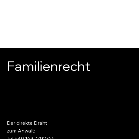
Über Uns
Hauptrechtsgebiete
Kontakt
Team
Familienrecht
Der direkte Draht
zum Anwalt:
Tel.+49 163 7792766