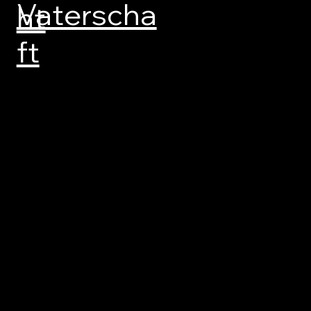
Vaterscha
ht
ft