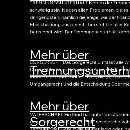
TRENNUNGSUNTERHALT Neben der Trennung selb
schwierig sein. Neben allen Problemen, die es
dringendsten, nämlich diejenige, wie der finanz
Ehescheidung auskommt. Ihm steht in aller Reg
berechnet wird. Der Trennungsunterhalt kann
Mehr über
SORGERECHT Das Sorgerecht umfasst alle Ang
Trennungsunterh
Dazu zählen zum Beispiel die Auswahl des Na
Kindertagesstätte oder Schule, die (religiöse
Umgangsrecht und die Entscheidung über me
Mehr über
VATERSCHAFT Ein Kind hat unter Umständen zu
Sorgerecht
dann der Fall sein, wenn keine gesetzliche Va
Zeitpunkt der Geburt die Mutter ledig oder ihr