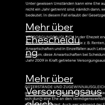
Unter gewissen Umständen kann eine Ehe au
nicht ein Jahr getrennt sind, nämlich dann, 
bedeutet. In diesem Fall erlaubt der Gesetzgeb
Mehr über
Ehescheidu
VERSORGUNGSAUGLEICH In der Ehezeit erw
Versorgungsanwartschaften, wie z. B. Renten,
ng
Anwartschaften und in Einzelfällen auch Le
es darum, diese Anwartschaften bei Scheidung
Jahr 2009 in Kraft getretene Versorgungsaus
Mehr über
GÜTERSTÄNDE UND ZUGEWINNAUSGLEICH Heu
Versorgungsaus
grundsätzlich immer im gesetzlichen Güterst
sich durch eine Ehe an den Vermögensverhältn
gleich
einmal nichts ändert. Auch wer während der Eh