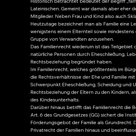
Historisch betrachtet bedeutet der Begriff „f
Lateinischen. Gemeint war damals aber eher d
Mitglieder. Neben Frau und Kind also auch Skl
Heutzutage bezeichnet man als Familie eine L
wenigstens einem Elternteil sowie mindestens e
Gruppe von Verwandten anzusehen.
Das Familienrecht wiederum ist das Teilgebiet de
natürliche Personen durch Eheschließung, Le
Rechtsbeziehung begründet haben.
Im Familienrecht, welches größtenteils im Bür
die Rechtsverhältnisse der Ehe und Familie mi
Schwerpunkt Eheschließung, Scheidung und Unt
Rechtsbeziehung der Eltern zu den Kindern, al
des Kindesunterhalts.
Darüber hinaus betrifft das Familienrecht die 
Art. 6 des Grundgesetzes (GG) sichert die Inst
Förderungsgebot der Familie als Grundrecht. D
Privatrecht der Familien hinaus und beeinfluss