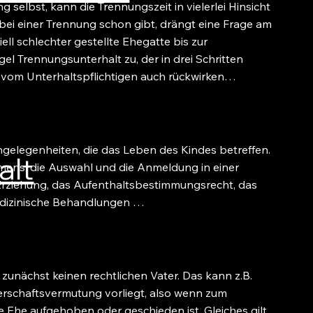
st, kann die Trennungszeit in vielerlei Hinsicht
 bei einer Trennung schon gibt, drängt eine Frage am
iell schlechter gestellte Ehegatte bis zur
el Trennungsunterhalt zu, der in drei Schritten
 vom Unterhaltspflichtigen auch rückwirken…
elegenheiten, die das Leben des Kindes betreffen.
alt
mens, die Auswahl und die Anmeldung in einer
) Erziehung, das Aufenthaltsbestimmungsrecht, das
dizinische Behandlungen …
nächst keinen rechtlichen Vater. Das kann z.B.
terschaftsvermutung vorliegt, also wenn zum
e Ehe aufgehoben oder geschieden ist. Gleiches gilt,